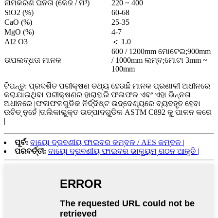
ନାମକରଣ ଘନତା (କେଜି / ମି³)
220 ~ 400
SiO2 (%)
60-68
CaO (%)
25-35
MgO (%)
4-7
Al2 O3
＜ 1.0
600 / 1200mm ମୋଟେଇ;900mm
ଉପଲବ୍ଧତା ମାନକ
/ 1000mm ଲମ୍ବ;ମୋଟା 3mm ~
100mm
ଟିପନ୍ତୁ: ପ୍ରଦର୍ଶିତ ପରୀକ୍ଷଣ ତଥ୍ୟ ହେଉଛି ମାନକ ପ୍ରଣାଳୀ ଅଧୀନରେ
କରାଯାଇଥିବା ପରୀକ୍ଷଣର ହାରାହାରି ଫଳାଫଳ ଏବଂ ଏହା ଭିନ୍ନତା
ଅଧୀନରେ |ଫଳାଫଳଗୁଡିକ ନିର୍ଦ୍ଦିଷ୍ଟ ଉଦ୍ଦେଶ୍ୟରେ ବ୍ୟବହୃତ ହେବା
ଉଚିତ୍ ନୁହେଁ |ତାଲିକାଭୁକ୍ତ ଉତ୍ପାଦଗୁଡିକ ASTM C892 କୁ ପାଳନ କରେ
|
ପୂର୍ବ:
ବାୟୋ ଦ୍ରବଣୀୟ ଫାଇବର କମ୍ବଳ / AES କମ୍ବଳ |
ପରବର୍ତ୍ତୀ:
ବାୟୋ ଦ୍ରବଣୀୟ ଫାଇବର ଭାକ୍ୟୁମ୍ ଗଠନ ଆକୃତି |