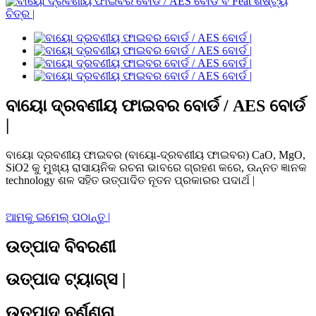
ବାୟୋ ଦ୍ରବଣୀୟ ଫାଇବର ବୋର୍ଡ / AES ବୋର୍ଡ
|
ବାୟୋ ଦ୍ରବଣୀୟ ଫାଇବର (ବାୟୋ-ଦ୍ରବଣୀୟ ଫାଇବର) CaO, MgO,
SiO2 କୁ ମୁଖ୍ୟ ରାସାୟନିକ ରଚନା ଭାବରେ ଗ୍ରହଣ କରେ, ଉନ୍ନତ ଜ୍ଞାନକ
technology ଶଳ ସହିତ ଉତ୍ପାଦିତ ନୂତନ ପ୍ରକାରର ପଦାର୍ଥ |
ଆମକୁ ଇମେଲ୍ ପଠାନ୍ତୁ |
ଉତ୍ପାଦ ବିବରଣୀ
ଉତ୍ପାଦ ଟ୍ୟାଗ୍ସ |
ଉତ୍ପାଦ ବର୍ଣ୍ଣନା