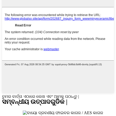
ତୁମର ବାର୍ତ୍ତା ଏଠାରେ ଲେଖ ଏବଂ ଆମକୁ ପଠାନ୍ତୁ |
ସମ୍ବନ୍ଧୀୟ ଉତ୍ପାଦଗୁଡିକ |