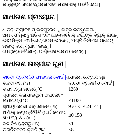
ଉତ୍କୃଷ୍ଟ ତାପଜ ସ୍ଥିରତା ଏବଂ ତାପଜ ଶକ୍ ପ୍ରତିରୋଧ |
ସାଧାରଣ ପ୍ରୟୋଗ |
ଧାତବ: ବ୍ୟାକଅପ୍ ଇନସୁଲେସନ୍, ଛାଞ୍ଚ ଇନସୁଲେସନ୍ |
ଅଣ-ଫେରୁସ୍: ଟୁଣ୍ଡିସ୍ ଏବଂ ଇଲେକ୍ଟ୍ରିକ୍ ଟ୍ୟାଙ୍କ ବ୍ୟାକ୍ ଲାଇନ୍ |
ସେରାମିକ୍ସ: ଫର୍ଣ୍ଣେସ୍ ଗରମ ଚେହେରା, ଅଗ୍ନି ନିର୍ବାପକ ପ୍ଲେଟ୍ |
ଗ୍ଲାସ୍: ବାଥ୍ ବ୍ୟାକ୍ ଲାଇନ୍ |
ପେଟ୍ରୋକେମିକାଲ୍: ଫର୍ଣ୍ଣେସ୍ ଗରମ ଚେହେରା |
ସାଧାରଣ ଉତ୍ପାଦ ଗୁଣ |
ବାୟୋ ଦ୍ରବଣୀୟ ଫାଇବର ବୋର୍ଡ |
ସାଧାରଣ ଉତ୍ପାଦ ଗୁଣ |
ଉତ୍ପାଦର ନାମ
ବାୟୋ ଦ୍ରବଣୀୟ ବୋର୍ଡ |
ତାପମାତ୍ରା ଗ୍ରେଡ୍ ℃
1260
ସୁପାରିଶ କରାଯାଇଥିବା ଅପରେଟିଂ
ତାପମାତ୍ରା ℃
≤1100
ସ୍ଥାୟୀ ରେଖା ସଙ୍କୋଚନ (%)
950 ℃ × 24h≤4 |
ଥର୍ମାଲ୍ କଣ୍ଡକ୍ଟିଭିଟି (ଅର୍ଥ ଟେମ୍ପ
≤0.153
500 ℃) W / (mk)
ଜଳ ବିଷୟବସ୍ତୁ (%)
≤1
ଇଗ୍ନିସନରେ କ୍ଷତି (%)
≤8