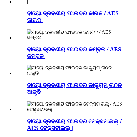
ବାୟୋ ଦ୍ରବଣୀୟ ଫାଇବର କାଗଜ / AES
କାଗଜ |
ବାୟୋ ଦ୍ରବଣୀୟ ଫାଇବର କମ୍ବଳ / AES
କମ୍ବଳ |
ବାୟୋ ଦ୍ରବଣୀୟ ଫାଇବର ଭାକ୍ୟୁମ୍ ଗଠନ
ଆକୃତି |
ବାୟୋ ଦ୍ରବଣୀୟ ଫାଇବର ଟେକ୍ସଟାଇଲ୍ /
AES ଟେକ୍ସଟାଇଲ୍ |