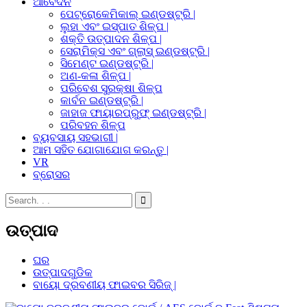
ଆବେଦନ
ପେଟ୍ରୋକେମିକାଲ୍ ଇଣ୍ଡଷ୍ଟ୍ରି |
ଲୁହା ଏବଂ ଇସ୍ପାତ ଶିଳ୍ପ |
ଶକ୍ତି ଉତ୍ପାଦନ ଶିଳ୍ପ |
ସେରାମିକ୍ସ ଏବଂ ଗ୍ଲାସ୍ ଇଣ୍ଡଷ୍ଟ୍ରି |
ସିମେଣ୍ଟ ଇଣ୍ଡଷ୍ଟ୍ରି |
ଅଣ-କଳା ଶିଳ୍ପ |
ପରିବେଶ ସୁରକ୍ଷା ଶିଳ୍ପ
କାର୍ବନ ଇଣ୍ଡଷ୍ଟ୍ରି |
ଜାହାଜ ଫାୟାରପ୍ରୁଫ୍ ଇଣ୍ଡଷ୍ଟ୍ରି |
ପରିବହନ ଶିଳ୍ପ
ବ୍ୟବସାୟ ସହଭାଗୀ |
ଆମ ସହିତ ଯୋଗାଯୋଗ କରନ୍ତୁ |
VR
ବ୍ରୋସର
ଉତ୍ପାଦ
ଘର
ଉତ୍ପାଦଗୁଡିକ
ବାୟୋ ଦ୍ରବଣୀୟ ଫାଇବର ସିରିଜ୍ |