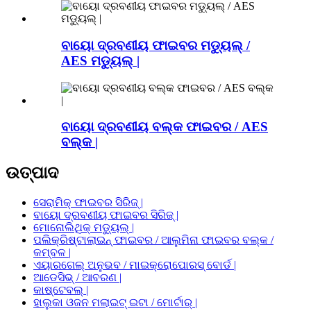
ବାୟୋ ଦ୍ରବଣୀୟ ଫାଇବର ମଡ୍ୟୁଲ୍ /
AES ମଡ୍ୟୁଲ୍ |
ବାୟୋ ଦ୍ରବଣୀୟ ବଲ୍କ ଫାଇବର / AES
ବଲ୍କ |
ଉତ୍ପାଦ
ସେରାମିକ୍ ଫାଇବର ସିରିଜ୍ |
ବାୟୋ ଦ୍ରବଣୀୟ ଫାଇବର ସିରିଜ୍ |
ମୋନୋଲିଥିକ୍ ମଡ୍ୟୁଲ୍ |
ପଲିକ୍ରିଷ୍ଟାଲାଇନ୍ ଫାଇବର / ଆଲୁମିନା ଫାଇବର ବଲ୍କ /
କମ୍ବଳ |
ଏୟାରଗେଲ୍ ଅନୁଭବ / ମାଇକ୍ରୋପୋରସ୍ ବୋର୍ଡ |
ଆଡେସିଭ୍ / ଆବରଣ |
କାଷ୍ଟେବଲ୍ |
ହାଲୁକା ଓଜନ ମଲାଇଟ୍ ଇଟା / ମୋର୍ଟାର୍ |