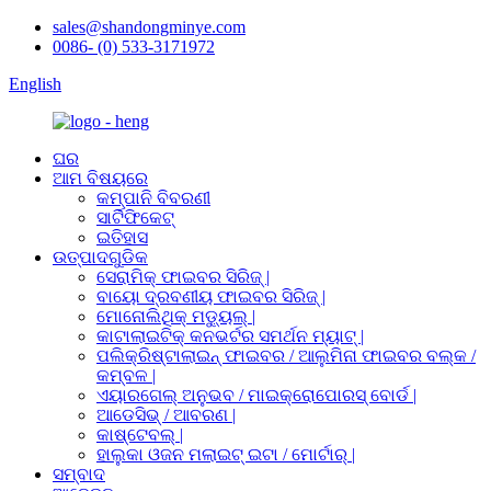
sales@shandongminye.com
0086- (0) 533-3171972
English
ଘର
ଆମ ବିଷୟରେ
କମ୍ପାନି ବିବରଣୀ
ସାର୍ଟିଫିକେଟ୍
ଇତିହାସ
ଉତ୍ପାଦଗୁଡିକ
ସେରାମିକ୍ ଫାଇବର ସିରିଜ୍ |
ବାୟୋ ଦ୍ରବଣୀୟ ଫାଇବର ସିରିଜ୍ |
ମୋନୋଲିଥିକ୍ ମଡ୍ୟୁଲ୍ |
କାଟାଲାଇଟିକ୍ କନଭର୍ଟର ସମର୍ଥନ ମ୍ୟାଟ୍ |
ପଲିକ୍ରିଷ୍ଟାଲାଇନ୍ ଫାଇବର / ଆଲୁମିନା ଫାଇବର ବଲ୍କ /
କମ୍ବଳ |
ଏୟାରଗେଲ୍ ଅନୁଭବ / ମାଇକ୍ରୋପୋରସ୍ ବୋର୍ଡ |
ଆଡେସିଭ୍ / ଆବରଣ |
କାଷ୍ଟେବଲ୍ |
ହାଲୁକା ଓଜନ ମଲାଇଟ୍ ଇଟା / ମୋର୍ଟାର୍ |
ସମ୍ବାଦ