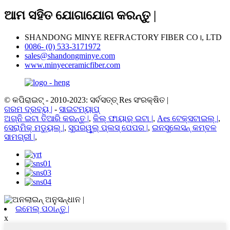
ଆମ ସହିତ ଯୋଗାଯୋଗ କରନ୍ତୁ |
SHANDONG MINYE REFRACTORY FIBER CO।, LTD
0086- (0) 533-3171972
sales@shandongminye.com
www.minyeceramicfiber.com
© କପିରାଇଟ୍ - 2010-2023: ସର୍ବସତ୍ତ୍ Res ସଂରକ୍ଷିତ |
ଗରମ ଦ୍ରବ୍ୟ |
-
ସାଇଟମ୍ୟାପ୍
ଅଗ୍ନି ଇଟା ତିଆରି କରନ୍ତୁ |
,
କିଲ୍ ଫାୟାର୍ ଇଟା |
,
Aes ଟେକ୍ସଟାଇଲ୍ |
,
ସେରାମିକ୍ ମଡ୍ୟୁଲ୍ |
,
ସୁପରୱୁଲ୍ ପ୍ଲସ୍ ପେପର |
,
ଇନସୁଲେସନ୍ କମ୍ବଳ
ସାମଗ୍ରୀ |
,
ଇମେଲ୍ ପଠାନ୍ତୁ |
x