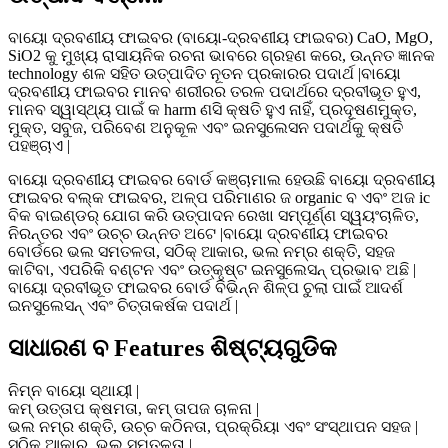
ବାୟୋ ଦ୍ରବଣୀୟ ଫାଇବର (ବାୟୋ-ଦ୍ରବଣୀୟ ଫାଇବର) CaO, MgO,
SiO2 କୁ ମୁଖ୍ୟ ରାସାୟନିକ ରଚନା ଭାବରେ ଗ୍ରହଣ କରେ, ଉନ୍ନତ ଜ୍ଞାନକ
technology ଶଳ ସହିତ ଉତ୍ପାଦିତ ନୂତନ ପ୍ରକାରର ପଦାର୍ଥ |ବାୟୋ
ଦ୍ରବଣୀୟ ଫାଇବର ମାନବ ଶରୀରର ତରଳ ପଦାର୍ଥରେ ଦ୍ରବୀଭୂତ ହୁଏ,
ମାନବ ସ୍ୱାସ୍ଥ୍ୟ ପାଇଁ କ harm ଣସି କ୍ଷତି ହୁଏ ନାହିଁ, ପ୍ରଦୂଷଣମୁକ୍ତ,
ମୁକ୍ତ, ସବୁଜ, ପରିବେଶ ଅନୁକୂଳ ଏବଂ ଇନସୁଲେସନ ପଦାର୍ଥକୁ କ୍ଷତି
ପହଞ୍ଚାଏ |
ବାୟୋ ଦ୍ରବଣୀୟ ଫାଇବର ବୋର୍ଡ କଞ୍ଚାମାଲ ହେଉଛି ବାୟୋ ଦ୍ରବଣୀୟ
ଫାଇବର ବଲ୍କ ଫାଇବର, ଅଳ୍ପ ପରିମାଣର ଜ organic ବ ଏବଂ ଅଜ ic
ବିକ ବାଇଣ୍ଡର୍ ଯୋଗ କରି ଉତ୍ପାଦନ ରେଖା ସମ୍ପୂର୍ଣ୍ଣ ସ୍ୱୟଂଚାଳିତ,
ନିରନ୍ତର ଏବଂ ଉଚ୍ଚ ଉନ୍ନତ ଅଟେ |ବାୟୋ ଦ୍ରବଣୀୟ ଫାଇବର
ବୋର୍ଡରେ ଭଲ ସମତଳତା, ସଠିକ୍ ଆକାର, ଭଲ ନମ୍ର ଶକ୍ତି, ସହଜ
କାଟିବା, ଏପରିକି ବଣ୍ଟନ ଏବଂ ଉତ୍କୃଷ୍ଟ ଇନସୁଲେସନ୍ ପ୍ରଭାବ ଅଛି |
ବାୟୋ ଦ୍ରବୀଭୂତ ଫାଇବର ବୋର୍ଡ ବିଭିନ୍ନ ଶିଳ୍ପ ଚୁଲା ପାଇଁ ଆଦର୍ଶ
ଇନସୁଲେସନ୍ ଏବଂ ଚିତ୍ତାକର୍ଷକ ପଦାର୍ଥ |
ସାଧାରଣ ବ Features ଶିଷ୍ଟ୍ୟଗୁଡିକ
ନିମ୍ନ ବାୟୋ ସ୍ଥାୟୀ |
କମ୍ ଉତ୍ତାପ କ୍ଷମତା, କମ୍ ତାପଜ ଚାଳନା |
ଭଲ ନମ୍ର ଶକ୍ତି, ଉଚ୍ଚ କଠିନତା, ପ୍ରକ୍ରିୟା ଏବଂ ସଂସ୍ଥାପନ ସହଜ |
ସଠିକ୍ ଆକାର, ଭଲ ସମତଳତା |